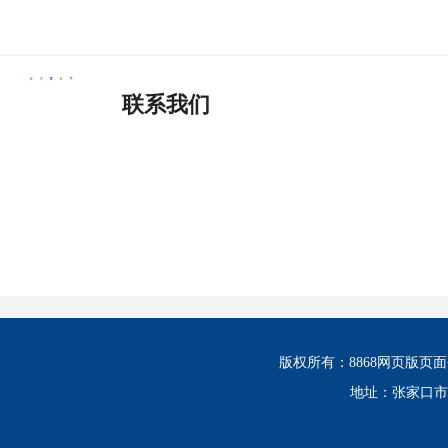
联系我们
版权所有：8868网页版页面登
地址：张家口市高