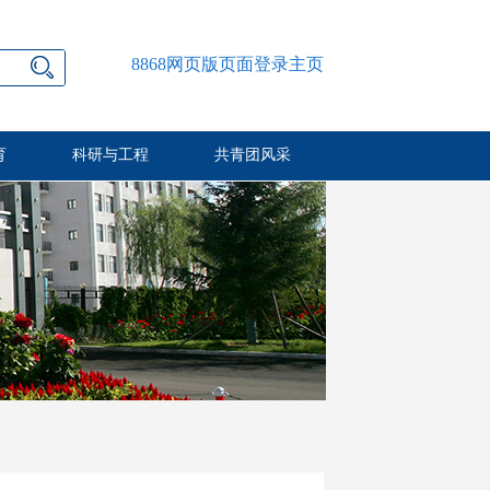
8868网页版页面登录主页
育
科研与工程
共青团风采