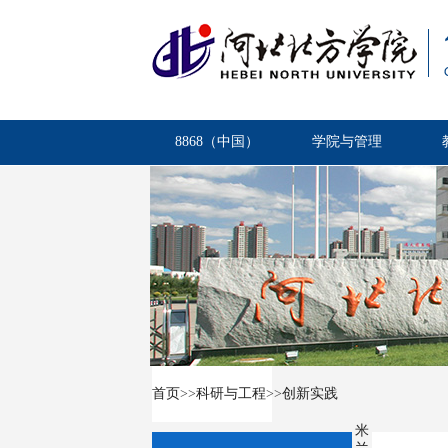
8868（中国）
学院与管理
首页
>>
科研与工程
>>
创新实践
米