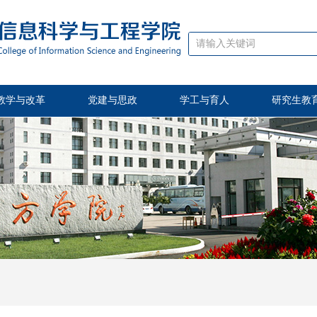
教学与改革
党建与思政
学工与育人
研究生教