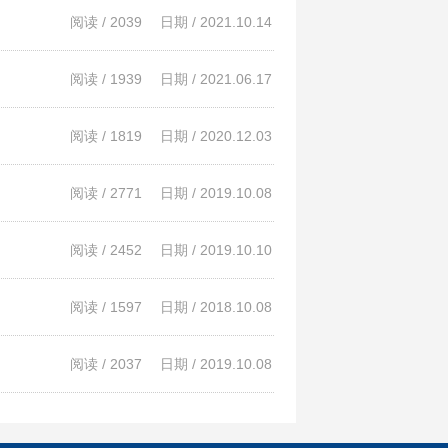
阅读 / 2039
日期 / 2021.10.14
阅读 / 1939
日期 / 2021.06.17
阅读 / 1819
日期 / 2020.12.03
阅读 / 2771
日期 / 2019.10.08
阅读 / 2452
日期 / 2019.10.10
阅读 / 1597
日期 / 2018.10.08
阅读 / 2037
日期 / 2019.10.08