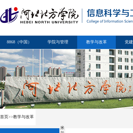
8868（中国）
学院与管理
教学与改革
党建
首页
>>
教学与改革
米