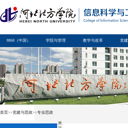
8868（中国）
学院与管理
教学与改革
党建
首页
>>
党建与思政
>>
专业思政
米