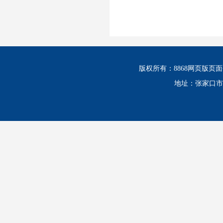
版权所有：8868网页版页面登
地址：张家口市高