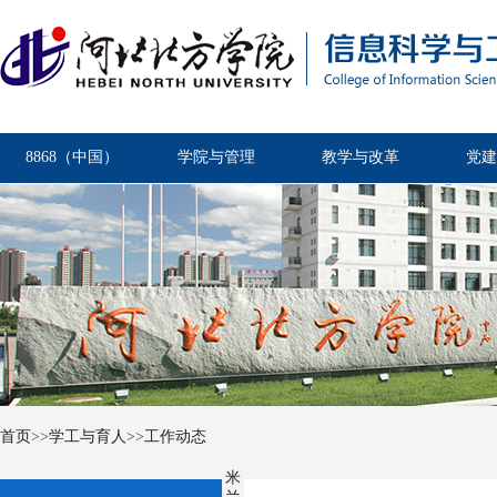
8868（中国）
学院与管理
教学与改革
党建
首页
>>
学工与育人
>>
工作动态
米