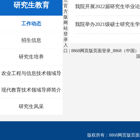
兰
研究生教育
官
我院开展2022届研究生毕业
方
版
网
工作动态
我院举办2021级硕士研究生
站
登
录
招生信息
入
口
|
8868网页版页面登录_8868（中国）
研究生培养
农业工程与信息技术领域导
师简介
现代教育技术领域导师简介
研究生风采
版权所有：8868网页版页面登