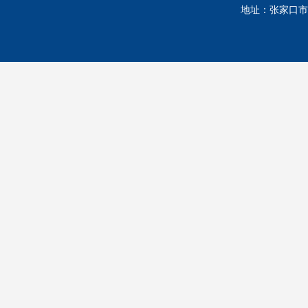
地址：张家口市高