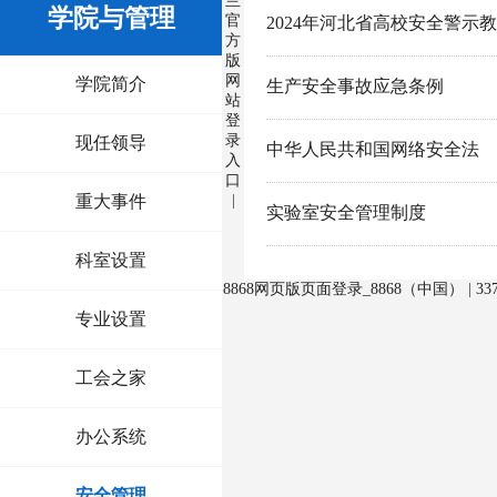
兰
学院与管理
官
2024年河北省高校安全警示
方
版
网
学院简介
生产安全事故应急条例
站
登
录
现任领导
中华人民共和国网络安全法
入
口
重大事件
|
实验室安全管理制度
科室设置
8868网页版页面登录_8868（中国）
|
33
专业设置
工会之家
办公系统
安全管理