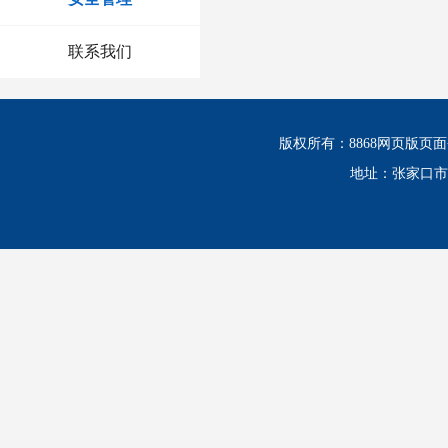
联系我们
版权所有：8868网页版页面登
地址：张家口市高