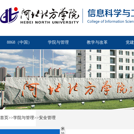
8868（中国）
学院与管理
教学与改革
党建
首页
>>
学院与管理
>>
安全管理
米