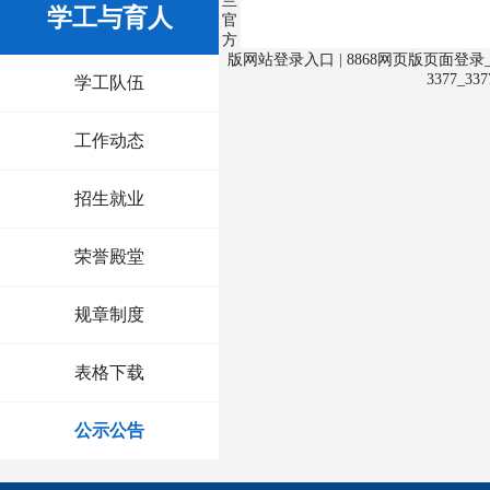
兰
学工与育人
官
方
版网站登录入口
|
8868网页版页面登录_
3377_3
学工队伍
工作动态
招生就业
荣誉殿堂
规章制度
表格下载
公示公告