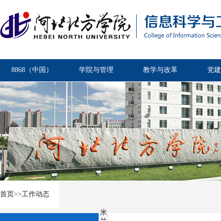
8868（中国）
学院与管理
教学与改革
党建
首页
>>
工作动态
米