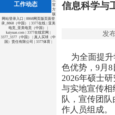
兰
信息科学与工
工作动态
官
方
版
网站登录入口
|
8868网页版页面登
录_8868（中国）
|
3377在线
|
亚美
电竞_亚美电竞（中国）
|
发布
kaiyuan.com
|
3377在线官网
|
3377_3377（中国）
|
真人买球（中
国）责任有限公司
|
3377体育
|
为全面提升
色优势，
9月
2026年硕
与实地宣传相
队，宣传团队
作人员组成。