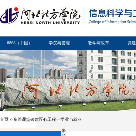
8868（中国）
学院与管理
教学与改革
党建
首页
>>
多维课堂铸建匠心工程---学业与就业
米