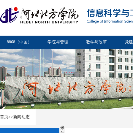
8868（中国）
学院与管理
教学与改革
党建
首页
>>
新闻动态
米