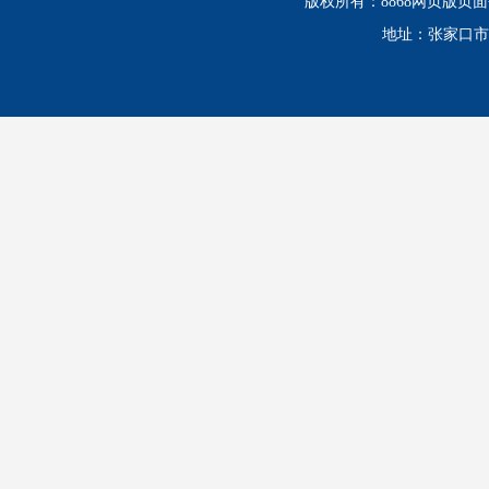
版权所有：8868网页版页面登
作为学校重
地址：张家口市高
杯”
象棋比赛
实
“13336
实践，既推动
也为区域象棋
深化市校合作
丰富校园文化
发展、培养全